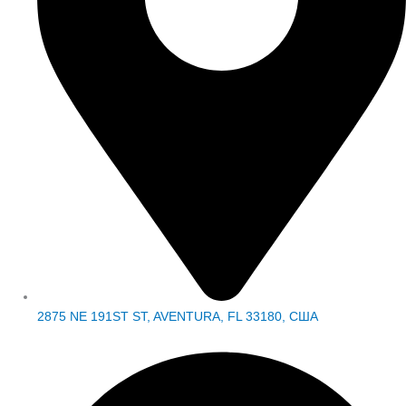
2875 NE 191ST ST, AVENTURA, FL 33180, США