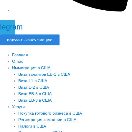
legram
получить консультацию
Главная
О нас
Иммиграция в США
Виза талантов EB-1 в США
Виза L1 в США
Виза E-2 в США
Виза EB-5 в США
Виза EB-3 в США
Услуги
Покупка готового бизнеса в США
Регистрация компании в США
Налоги в США