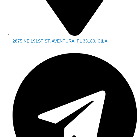
2875 NE 191ST ST, AVENTURA, FL 33180, США