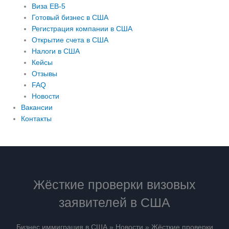
Виза EB-5
Готовый бизнес в США
Регистрация компании в США
Открытие счета в США
Налоги в США
Кейсы
Отзывы
FAQ
Новости
Вакансии
Контакты
Жёсткие проверки визовых
заявителей в США
Бизнес иммиграция в США
»
Новости
»
Жёсткие проверки