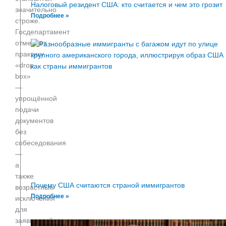
Налоговый резидент США: кто считается и чем это грозит
значительно
Подробнее »
строже.
Госдепартамент
отменяет
практику
«drop
box»
—
упрощённой
подачи
документов
без
собеседования
—
а
также
Почему США считаются страной иммигрантов
возрастные
Подробнее »
исключения
для
заявителей.