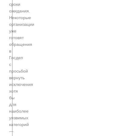
сроки
ожидания.
Некоторые
организации
уже
готовят
обращения
в
Госдеп
с
просьбой
вернуть
исключения
хотя
бы
для
наиболее
уязвимых
категорий
—