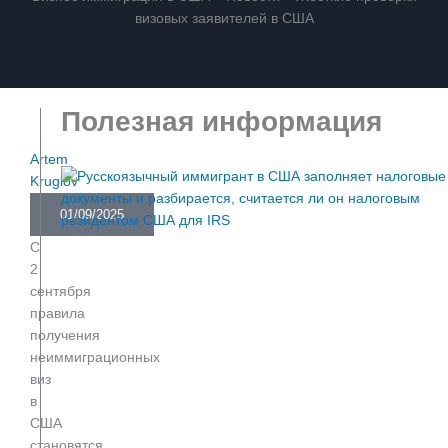
визовых заявителей в США
Полезная информация
Artem
Kruglov
01/09/2025
С
2
сентября
правила
получения
неиммиграционных
виз
в
США
становятся