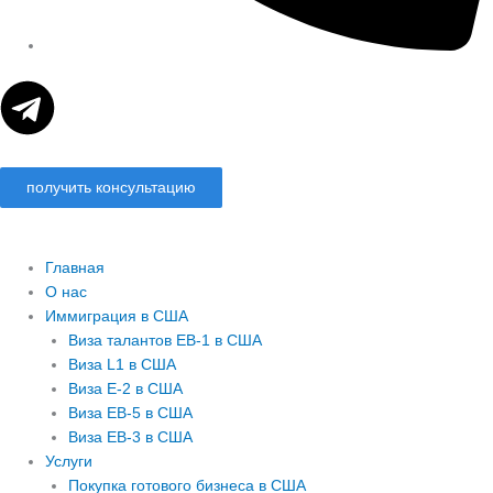
T
e
получить консультацию
l
e
Главная
О нас
g
Иммиграция в США
Виза талантов EB-1 в США
r
Виза L1 в США
Виза E-2 в США
Виза EB-5 в США
a
Виза EB-3 в США
Услуги
m
Покупка готового бизнеса в США