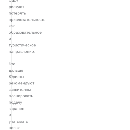
США
рискуют
потерять
привлекательность
как
образовательное
и
туристическое
направление.
Что
дальше
Юристы
рекомендуют
заявителям
планировать
подачу
заранее
и
учитывать
новые