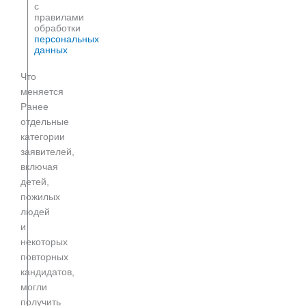
с
правилами
обработки
персональных
данных
Что
меняется
Ранее
отдельные
категории
заявителей,
включая
детей,
пожилых
людей
и
некоторых
повторных
кандидатов,
могли
получить