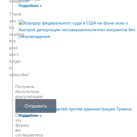
ожидания.
Подробнее »
Thank
you
for
reading
this
post,
don't
forget
to
subscribe!
Получите
бесплатную
консультацию
Ваше
Ваш
Отправить
имя
телефон
Иск о депортации детей против администрации Трампа
Отправляя
Подробнее »
эту
форму
вы
соглашаетесь