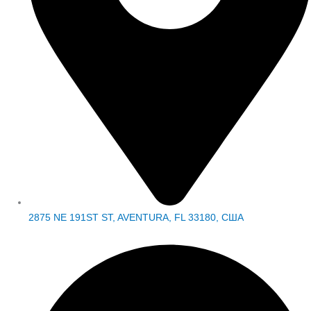
2875 NE 191ST ST, AVENTURA, FL 33180, США