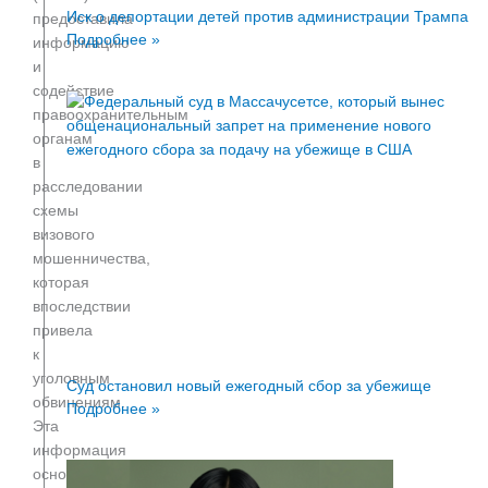
Иск о депортации детей против администрации Трампа
предоставила
Подробнее »
информацию
и
содействие
правоохранительным
органам
в
расследовании
схемы
визового
мошенничества,
которая
впоследствии
привела
к
уголовным
Суд остановил новый ежегодный сбор за убежище
обвинениям.
Подробнее »
Эта
информация
основана