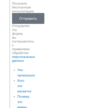
Получите
бесплатную
консультацию
Ваше
Ваш
Отправить
имя
телефон
Отправляя
эту
форму
вы
соглашаетесь
с
правилами
обработки
персональных
данных
Что
произошло
Кого
это
касается
Почему
это
важно