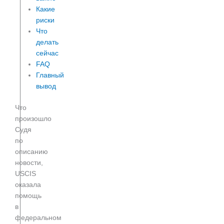
Какие
риски
Что
делать
сейчас
FAQ
Главный
вывод
Что
произошло
Судя
по
описанию
новости,
USCIS
оказала
помощь
в
федеральном