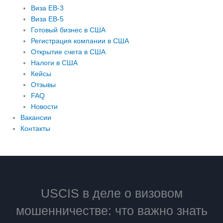
Виза EB-3
Виза EB-5
Готовый бизнес в США
Регистрация компании в США
Открытие счета в США
Налоги в США
Кейсы
Отзывы
FAQ
Новости
Вакансии
Контакты
USCIS в деле о визовом
мошенничестве: что важно знать