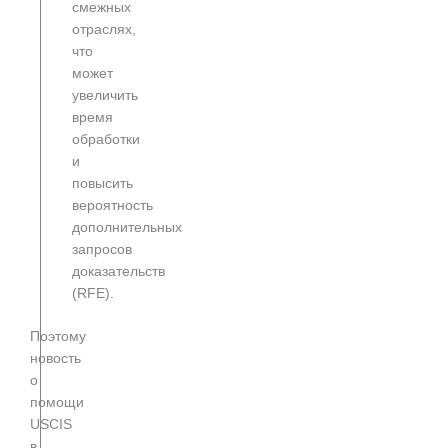
смежных
отраслях,
что
может
увеличить
время
обработки
и
повысить
вероятность
дополнительных
запросов
доказательств
(RFE).
Поэтому
новость
о
помощи
USCIS
в