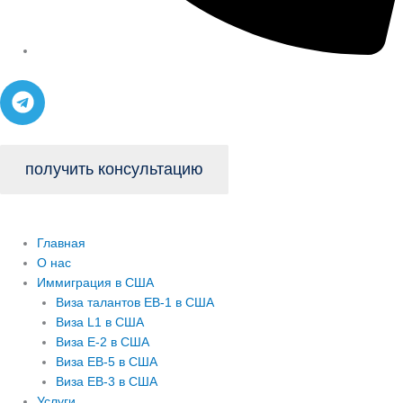
T
e
l
e
получить консультацию
g
r
a
m
Главная
О нас
Иммиграция в США
Виза талантов EB-1 в США
Виза L1 в США
Виза E-2 в США
Виза EB-5 в США
Виза EB-3 в США
Услуги