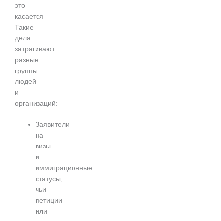
это
касается
Такие
дела
затрагивают
разные
группы
людей
и
организаций:
Заявители
на
визы
и
иммиграционные
статусы,
чьи
петиции
или