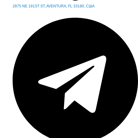
2875 NE 191ST ST, AVENTURA, FL 33180, США