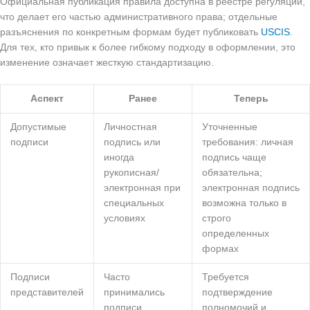
Официальная публикация правила доступна в реестре регуляций,
что делает его частью административного права; отдельные
разъяснения по конкретным формам будет публиковать
USCIS
.
Для тех, кто привык к более гибкому подходу в оформлении, это
изменение означает жесткую стандартизацию.
Аспект
Ранее
Теперь
Допустимые
Личностная
Уточненные
подписи
подпись или
требования: личная
иногда
подпись чаще
рукописная/
обязательна;
электронная при
электронная подпись
специальных
возможна только в
условиях
строго
определенных
формах
Подписи
Часто
Требуется
представителей
принимались
подтверждение
подписи
полномочий и