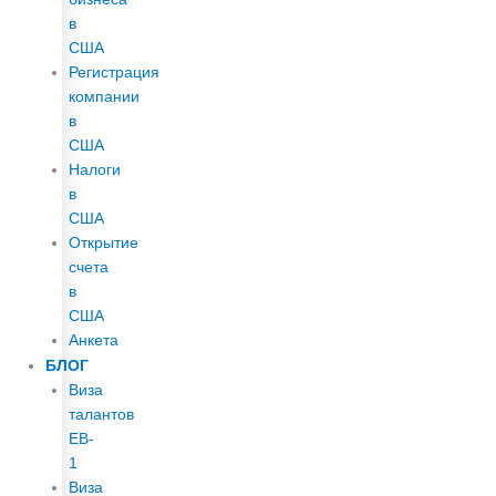
в
США
Регистрация
компании
в
США
Налоги
в
США
Открытие
счета
в
США
Анкета
БЛОГ
Виза
талантов
EB-
1
Виза