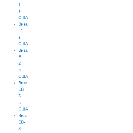
1
в
США
Виза
L1
в
США
Виза
E-
2
в
США
Виза
EB-
5
в
США
Виза
EB-
3