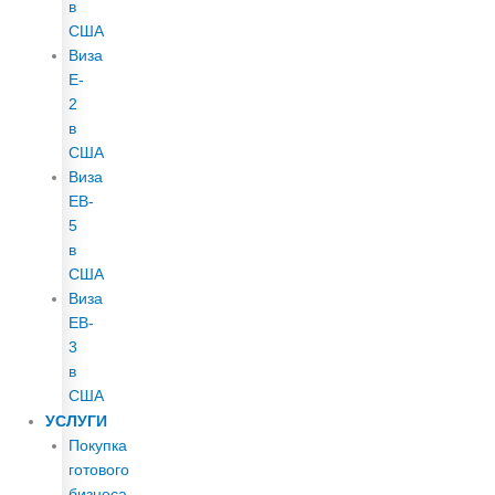
в
США
Виза
E-
2
в
США
Виза
EB-
5
в
США
Виза
EB-
3
в
США
УСЛУГИ
Покупка
готового
бизнеса