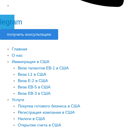
legram
получить консультацию
Главная
О нас
Иммиграция в США
Виза талантов EB-1 в США
Виза L1 в США
Виза E-2 в США
Виза EB-5 в США
Виза EB-3 в США
Услуги
Покупка готового бизнеса в США
Регистрация компании в США
Налоги в США
Открытие счета в США