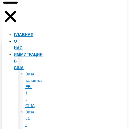
ГЛАВНАЯ
О
НАС
ИММИГРАЦИЯ
В
США
Виза
талантов
EB-
1
в
США
Виза
L1
в