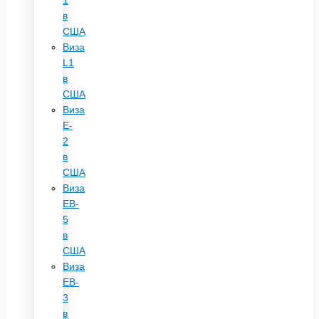
1
в
США
Виза
L1
в
США
Виза
E-
2
в
США
Виза
EB-
5
в
США
Виза
EB-
3
в