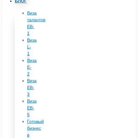
БЛОГ
Виза
талантов
EB-
1
Виза
L-
1
Виза
E-
2
Виза
EB-
3
Виза
EB-
5
Готовый
бизнес
в