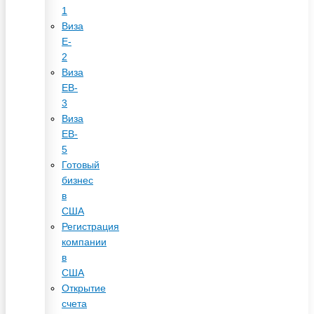
1
Виза
E-
2
Виза
EB-
3
Виза
EB-
5
Готовый
бизнес
в
США
Регистрация
компании
в
США
Открытие
счета