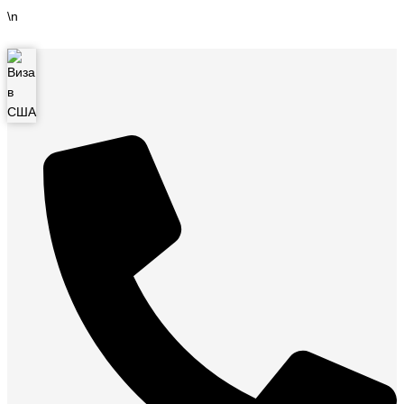
Перейти
\n
к
содержимому