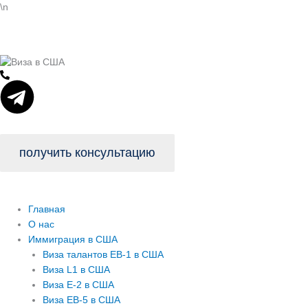
Перейти
\n
к
содержимому
T
e
l
получить консультацию
e
Главная
g
О нас
Иммиграция в США
r
Виза талантов EB-1 в США
Виза L1 в США
Виза E-2 в США
a
Виза EB-5 в США