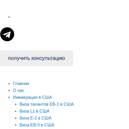
T
e
l
получить консультацию
e
Главная
g
О нас
Иммиграция в США
r
Виза талантов EB-1 в США
Виза L1 в США
a
Виза E-2 в США
Виза EB-5 в США