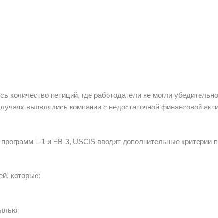
ь количество петиций, где работодатели не могли убедительно 
случаях выявлялись компании с недостаточной финансовой акт
 программ L-1 и EB-3, USCIS вводит дополнительные критерии п
й, которые:
ылью;