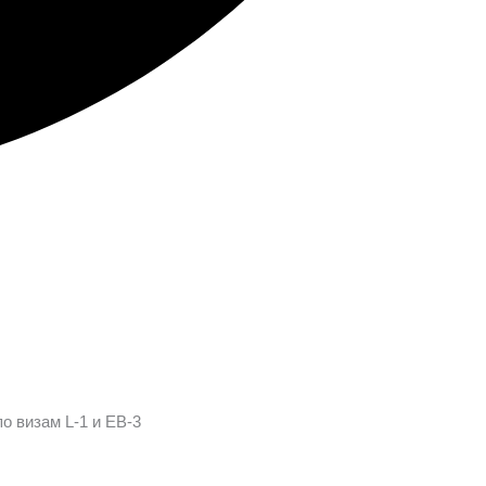
о визам L-1 и EB-3