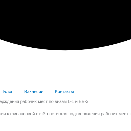
Блог
Вакансии
Контакты
рждения рабочих мест по визам L-1 и EB-3
ия к финансовой отчётности для подтверждения рабочих мест п