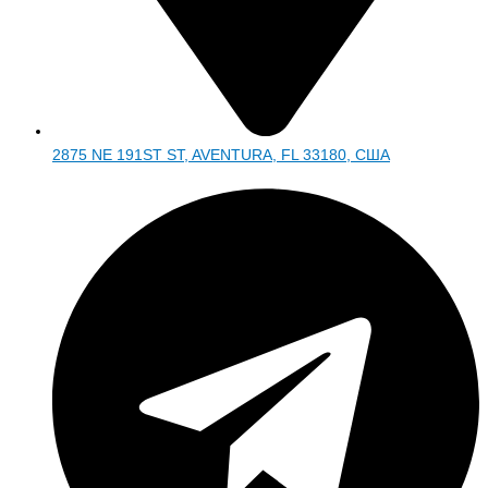
2875 NE 191ST ST, AVENTURA, FL 33180, США