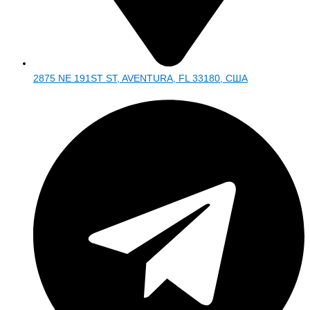
2875 NE 191ST ST, AVENTURA, FL 33180, США