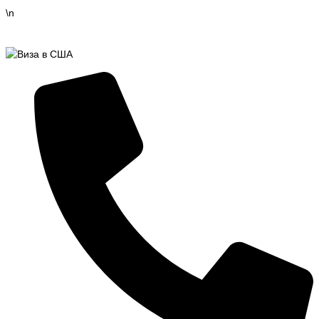
Перейти
\n
к
содержимому