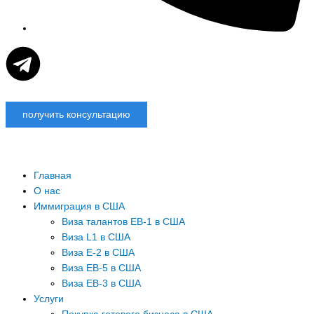
T
e
получить консультацию
l
e
Главная
g
О нас
Иммиграция в США
Виза талантов EB-1 в США
r
Виза L1 в США
Виза E-2 в США
a
Виза EB-5 в США
Виза EB-3 в США
m
Услуги