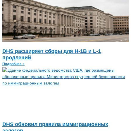
DHS расширяет сборы для H-1B и L-1
продлений
Подробнее »
DHS обновил правила иммиграционных
залогов