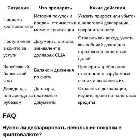
Ситуация
Что проверять
Какие действия
История покупок и
Указать прирост или убыток
Продажа
продаж, стоимость в
в налоговой декларации,
криптовалюты
момент транзакции
сохранить записи
Отразить как доход, учесть
Поступления
Документы оплаты,
как рабочий доход для
в крипто за
эквивалент в
страховых и налоговых
услуги
долларах США
целей
Зарубежный
Проверить требования
Баланс и движения
банковский
отчетности о зарубежных
по счету
счет
счетах и исполнить их
Дивиденды
Договоры,
Отразить в декларации,
или аренда за
платежные
изучить право на налоговые
рубежом
документы
кредиты
FAQ
Нужно ли декларировать небольшие покупки в
криптовалюте?