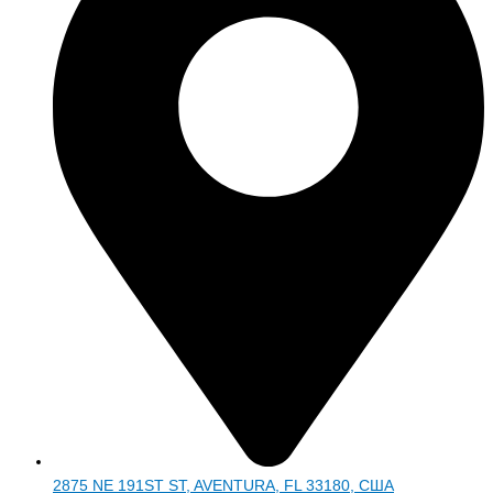
2875 NE 191ST ST, AVENTURA, FL 33180, США