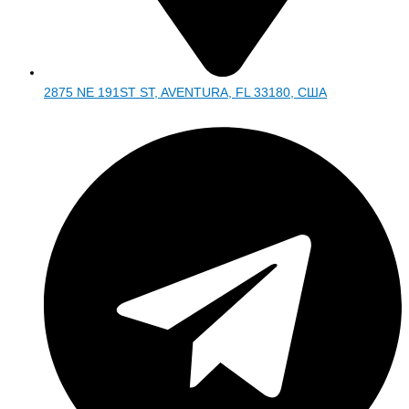
2875 NE 191ST ST, AVENTURA, FL 33180, США