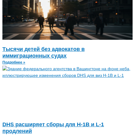
Тысячи детей без адвокатов в
иммиграционных судах
Подробнее »
DHS расширяет сборы для H-1B и L-1
продлений