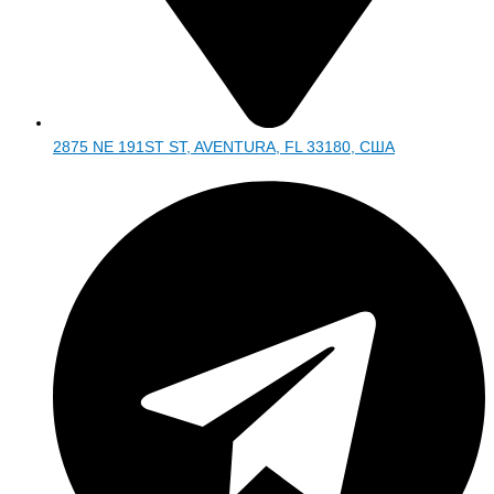
2875 NE 191ST ST, AVENTURA, FL 33180, США