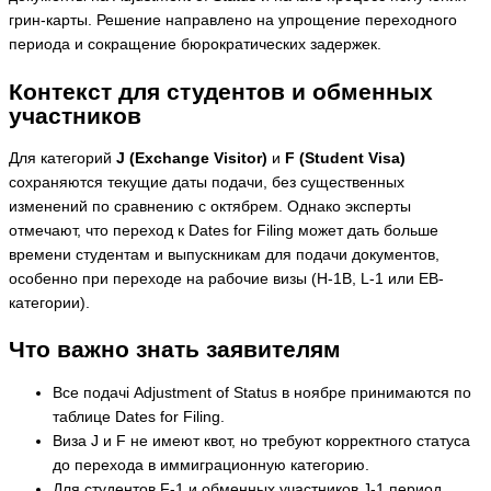
грин-карты. Решение направлено на упрощение переходного
периода и сокращение бюрократических задержек.
Контекст для студентов и обменных
участников
Для категорий
J (Exchange Visitor)
и
F (Student Visa)
сохраняются текущие даты подачи, без существенных
изменений по сравнению с октябрем. Однако эксперты
отмечают, что переход к Dates for Filing может дать больше
времени студентам и выпускникам для подачи документов,
особенно при переходе на рабочие визы (H-1B, L-1 или EB-
категории).
Что важно знать заявителям
Все подачі Adjustment of Status в ноябре принимаются по
таблице Dates for Filing.
Виза J и F не имеют квот, но требуют корректного статуса
до перехода в иммиграционную категорию.
Для студентов F-1 и обменных участников J-1 период