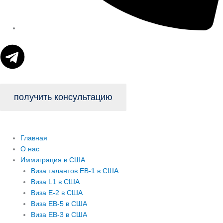
T
e
l
получить консультацию
e
Главная
g
О нас
Иммиграция в США
r
Виза талантов EB-1 в США
Виза L1 в США
Виза E-2 в США
a
Виза EB-5 в США
Виза EB-3 в США