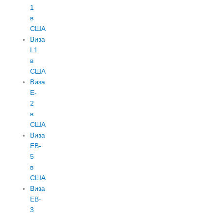
1
в
США
Виза
L1
в
США
Виза
E-
2
в
США
Виза
EB-
5
в
США
Виза
EB-
3