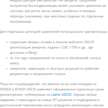
инфраструктура уже работает на пределе, продление
контрактов без модернизации может усиливать давление на
системы при росте числа заявок, особенно в пиковые
периоды (например, при массовых подачах по отдельным
программам).
Для отдельных категорий заявителей потенциально чувствительны:
подающие формы онлайн в личном кабинете USCIS
(регистрация аккаунта, подача I‑130, I‑765 и др., где
доступен e‑filing);
те, кто ждут уведомлений по почте и обновлений статуса
кейса;
заявители, зависящие от быстрых решений по рабочим
документам и продлениям статуса.
Пока нет подтверждений, что именно из‑за этой ситуации со
SPEED и RIVER USCIS изменяет официальные оценочные сроки
рассмотрения, публикуемые на
сайте USCIS
. Однако любые
задержки с переходом на новые ИТ‑решения и подрядчиков в
долгосрочной перспективе могут затруднять реализацию планов