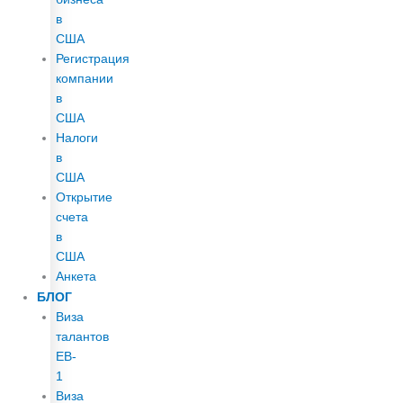
в
США
Регистрация
компании
в
США
Налоги
в
США
Открытие
счета
в
США
Анкета
БЛОГ
Виза
талантов
EB-
1
Виза