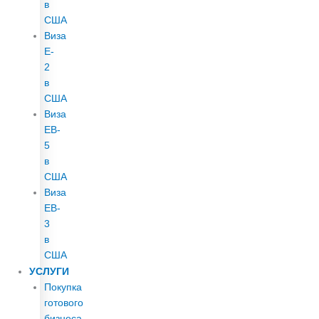
в
США
Виза
E-
2
в
США
Виза
EB-
5
в
США
Виза
EB-
3
в
США
УСЛУГИ
Покупка
готового
бизнеса