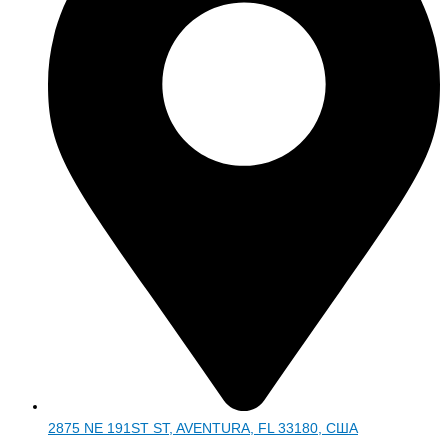
2875 NE 191ST ST, AVENTURA, FL 33180, США