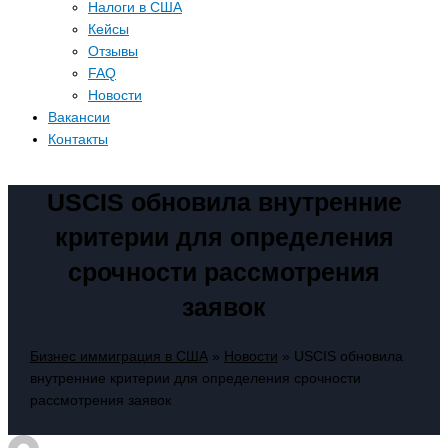
Налоги в США
Кейсы
Отзывы
FAQ
Новости
Вакансии
Контакты
USCIS обновила внутренние
критерии для определения
срочности рассмотрения
заявок
Бизнес иммиграция в США
»
Новости
»
USCIS обновила
внутренние критерии для определения срочности
рассмотрения заявок