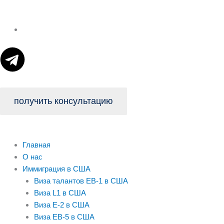
T
e
l
получить консультацию
e
Главная
g
О нас
Иммиграция в США
r
Виза талантов EB-1 в США
Виза L1 в США
a
Виза E-2 в США
Виза EB-5 в США