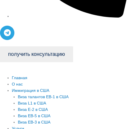
T
e
l
e
получить консультацию
g
r
a
m
Главная
О нас
Иммиграция в США
Виза талантов EB-1 в США
Виза L1 в США
Виза E-2 в США
Виза EB-5 в США
Виза EB-3 в США
Услуги