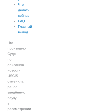
Что
делать
сейчас
FAQ
Главный
вывод
Что
произошло
Судя
по
описанию
новости,
USCIS
отменила
ранее
введённую
паузу
в
рассмотрении