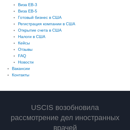
Виза EB-3
Виза EB-5
Готовый бизнес в США
Регистрация компании в США
Открытие счета в США
Налоги в США
Кейсы
Отзывы
FAQ
Новости
Вакансии
Контакты
USCIS возобновила
рассмотрение дел иностранных
врачей