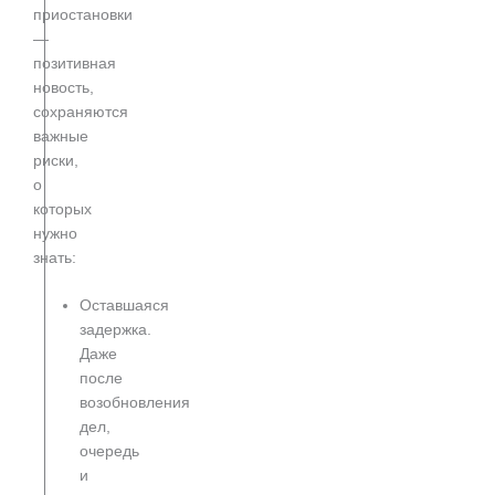
приостановки
—
позитивная
новость,
сохраняются
важные
риски,
о
которых
нужно
знать:
Оставшаяся
задержка.
Даже
после
возобновления
дел,
очередь
и