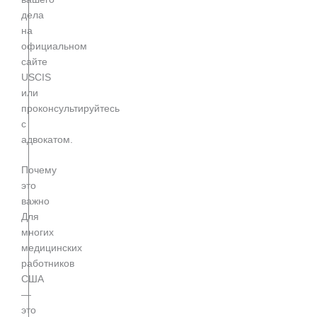
дела
на
официальном
сайте
USCIS
или
проконсультируйтесь
с
адвокатом.
Почему
это
важно
Для
многих
медицинских
работников
США
—
это