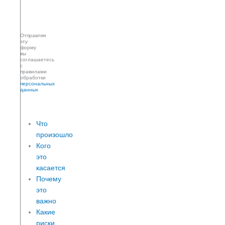
Отправить
Отправляя
эту
форму
вы
соглашаетесь
с
правилами
обработки
персональных
данных
Что
произошло
Кого
это
касается
Почему
это
важно
Какие
риски