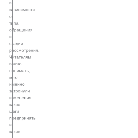
в
зависимости
от
типа
обращения
и
стадии
рассмотрения.
Читателям
важно
понимать,
кого
именно
затронули
изменения,
какие
шаги
предпринять
и
какие