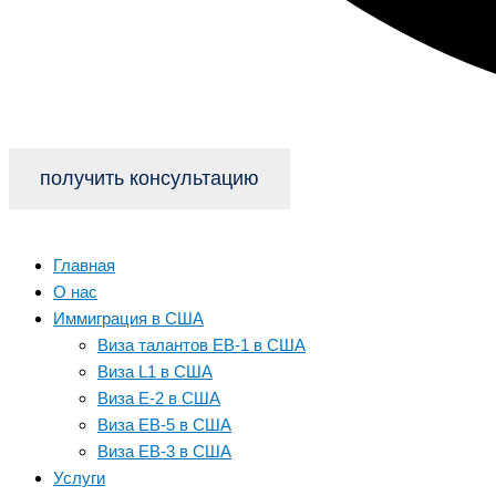
получить консультацию
Главная
О нас
Иммиграция в США
Виза талантов EB-1 в США
Виза L1 в США
Виза E-2 в США
Виза EB-5 в США
Виза EB-3 в США
Услуги