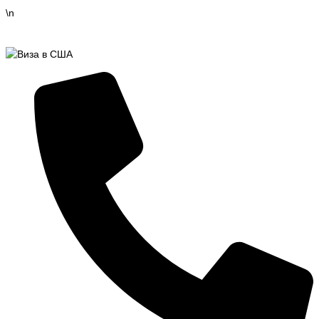
Перейти
\n
к
содержимому