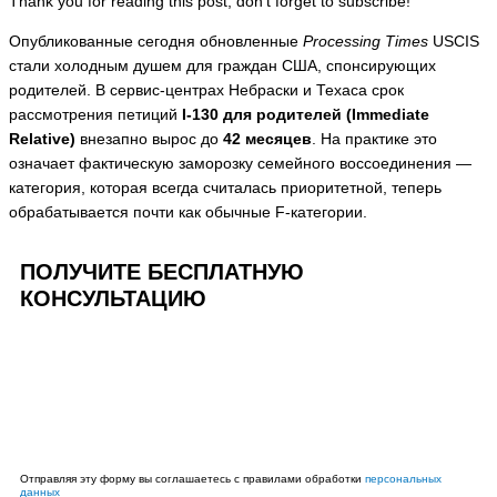
Thank you for reading this post, don't forget to subscribe!
Опубликованные сегодня обновленные
Processing Times
USCIS
стали холодным душем для граждан США, спонсирующих
родителей. В сервис-центрах Небраски и Техаса срок
рассмотрения петиций
I-130 для родителей (Immediate
Relative)
внезапно вырос до
42 месяцев
. На практике это
означает фактическую заморозку семейного воссоединения —
категория, которая всегда считалась приоритетной, теперь
обрабатывается почти как обычные F-категории.
ПОЛУЧИТЕ БЕСПЛАТНУЮ
КОНСУЛЬТАЦИЮ
Ваше
имя
Ваш
телефон
Отправить
Отправляя эту форму вы соглашаетесь с правилами обработки
персональных
данных