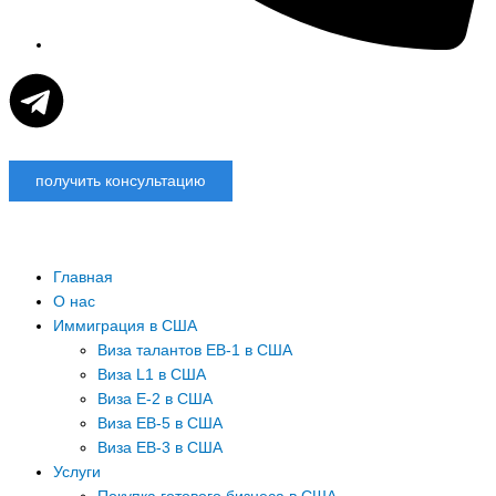
T
e
получить консультацию
l
e
Главная
g
О нас
Иммиграция в США
Виза талантов EB-1 в США
r
Виза L1 в США
Виза E-2 в США
a
Виза EB-5 в США
Виза EB-3 в США
m
Услуги