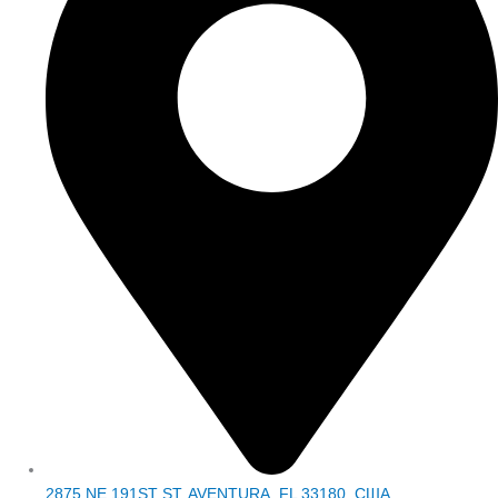
2875 NE 191ST ST, AVENTURA, FL 33180, США