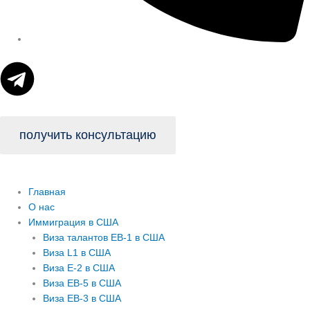
T
e
l
получить консультацию
e
Главная
g
О нас
Иммиграция в США
r
Виза талантов EB-1 в США
Виза L1 в США
Виза E-2 в США
a
Виза EB-5 в США
Виза EB-3 в США