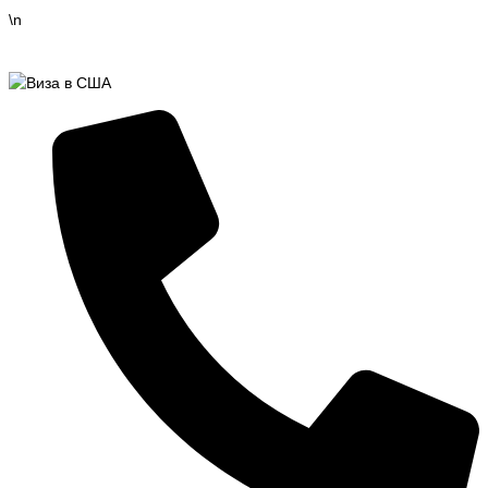
Перейти
\n
к
содержимому