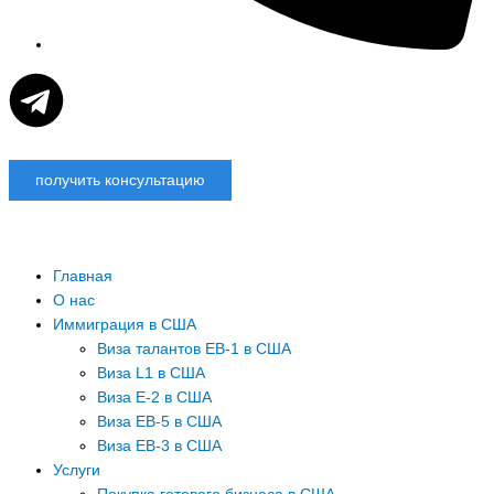
T
e
получить консультацию
l
e
Главная
g
О нас
Иммиграция в США
Виза талантов EB-1 в США
r
Виза L1 в США
Виза E-2 в США
a
Виза EB-5 в США
Виза EB-3 в США
m
Услуги