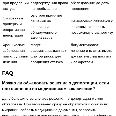
при продлении
подтверждения права
обследование до даты
статуса
на пребывание
продления
Быстрое принятие
Экстренные
решения на
Немедленно связаться с
проверки и
основании
юристом, запросить
оперативная
обнаруженного
независимую экспертизу
депортация
заболевания
Хронические
Могут
Документировать
заболевания
рассматриваться как
лечение и планы, иметь
при отсутствии
фактор риска для
доказательства доступа
лечения
продления статуса
к лекарствам
FAQ
Можно ли обжаловать решение о депортации, если
оно основано на медицинском заключении?
Да, в большинстве случаев решения по депортации можно
обжаловать. При этом важно сразу же обратиться к юристу по
миграции, собрать медицинские документы, запросить
повторную экспертизу или независимое заключение и оформить