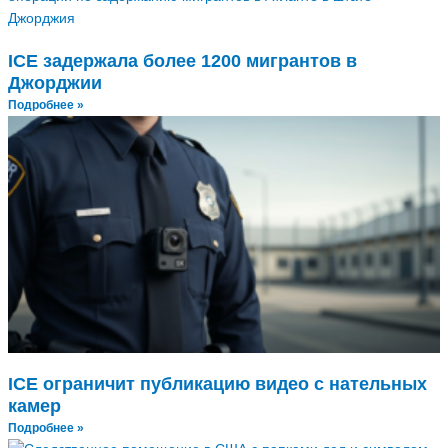
ICE задержала более 1200 мигрантов в
Джорджии
Подробнее »
ICE ограничит публикацию видео с нательных
камер
Подробнее »