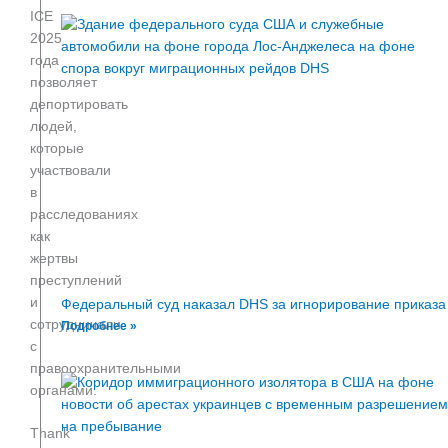
ICE
2025
года
позволяет
депортировать
людей,
которые
участвовали
в
расследованиях
как
жертвы
преступлений
и
Федеральный суд наказал DHS за игнорирование приказа
сотрудничали
Подробнее »
с
правоохранительными
органами.
Thank