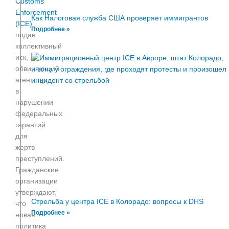
Customs
Enforcement
Как Налоговая служба США проверяет иммигрантов
(ICE)
Подробнее »
подан
коллективный
иск,
обвиняющий
агентство
в
нарушении
федеральных
гарантий
для
жертв
преступлений.
Гражданские
организации
утверждают,
Стрельба у центра ICE в Колорадо: вопросы к DHS
что
Подробнее »
новая
политика