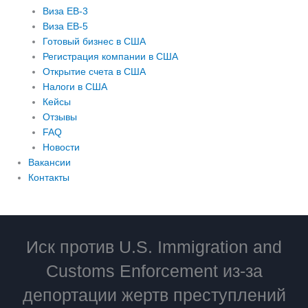
Виза EB-3
Виза EB-5
Готовый бизнес в США
Регистрация компании в США
Открытие счета в США
Налоги в США
Кейсы
Отзывы
FAQ
Новости
Вакансии
Контакты
Иск против U.S. Immigration and
Customs Enforcement из-за
депортации жертв преступлений