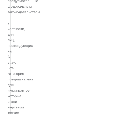
предусмотренные
федеральным
законодательством
—
в
частности,
для
лиц,
претендующих
на
U-
визу
.
Эта
категория
предназначена
для
иммигрантов,
которые
стали
жертвами
тяжких