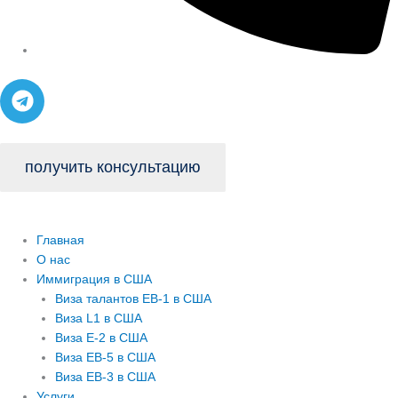
T
e
l
e
получить консультацию
g
r
a
m
Главная
О нас
Иммиграция в США
Виза талантов EB-1 в США
Виза L1 в США
Виза E-2 в США
Виза EB-5 в США
Виза EB-3 в США
Услуги