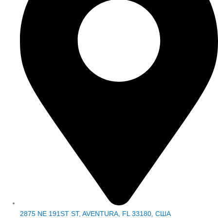
2875 NE 191ST ST, AVENTURA, FL 33180, США