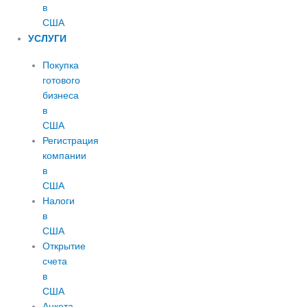
в
США
УСЛУГИ
Покупка
готового
бизнеса
в
США
Регистрация
компании
в
США
Налоги
в
США
Открытие
счета
в
США
Анкета