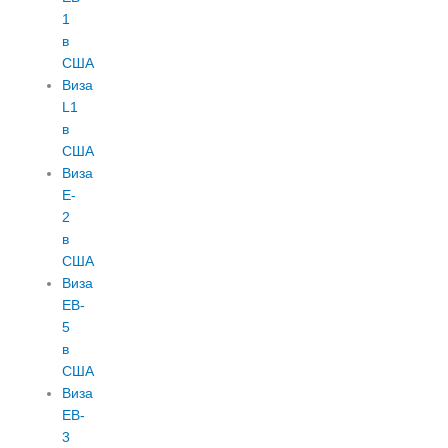
1
в
США
Виза
L1
в
США
Виза
E-
2
в
США
Виза
EB-
5
в
США
Виза
EB-
3