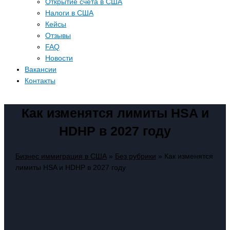
Открытие счета в США
Налоги в США
Кейсы
Отзывы
FAQ
Новости
Вакансии
Контакты
Как изменятся лимиты HSA и
HDHP в 2027 году
Бизнес иммиграция в США
»
Без рубрики
»
Как изменятся
лимиты HSA и HDHP в 2027 году