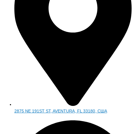
2875 NE 191ST ST, AVENTURA, FL 33180, США