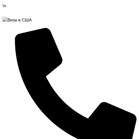
Перейти
\n
к
содержимому