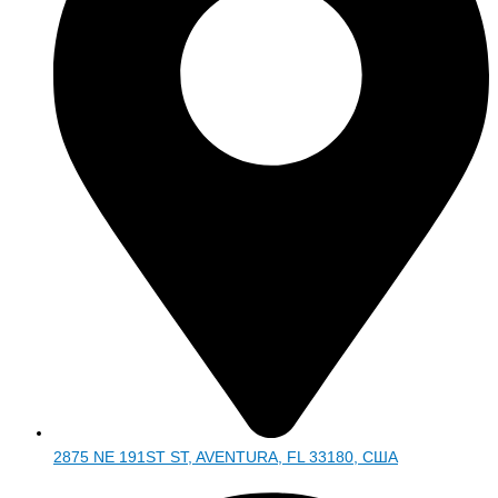
2875 NE 191ST ST, AVENTURA, FL 33180, США