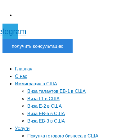
elegram
получить консультацию
Главная
О нас
Иммиграция в США
Виза талантов EB-1 в США
Виза L1 в США
Виза E-2 в США
Виза EB-5 в США
Виза EB-3 в США
Услуги
Покупка готового бизнеса в США