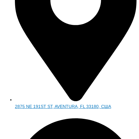
2875 NE 191ST ST, AVENTURA, FL 33180, США