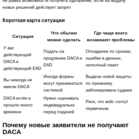
не равна возможности получить одобрение, если на выдачу
новых решений действует запрет.
Короткая карта ситуации
Что обычно
Где чаще всего
Ситуация
можно сделать
возникают проблемы
У вас
Подать на
Опоздание по срокам,
действующий
продление DACA и
ошибки в данных,
DACA и
EAD
неполный пакет
действующий EAD
Иногда формы
Выдача новой защиты
Вы никогда не
могут приниматься
по прежнему
имели DACA
системой
заблокирована судами
DACA истёк и
Нужно оценивать
Риск, что кейс сочтут
прошло много
индивидуально
первичным
времени
перед подачей
Почему новые заявители не получают
DACA