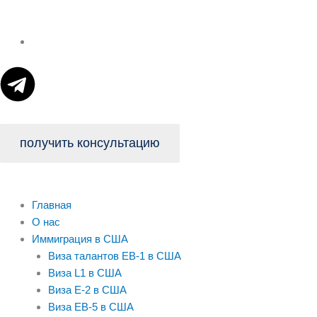
T
e
l
получить консультацию
e
Главная
g
О нас
Иммиграция в США
r
Виза талантов EB-1 в США
Виза L1 в США
a
Виза E-2 в США
Виза EB-5 в США