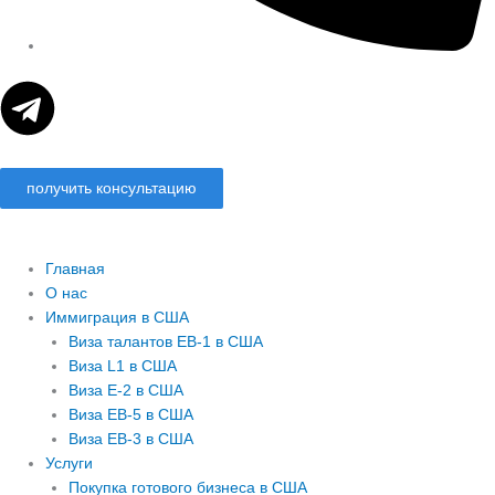
T
e
получить консультацию
l
e
Главная
О нас
g
Иммиграция в США
Виза талантов EB-1 в США
r
Виза L1 в США
Виза E-2 в США
Виза EB-5 в США
a
Виза EB-3 в США
Услуги
m
Покупка готового бизнеса в США