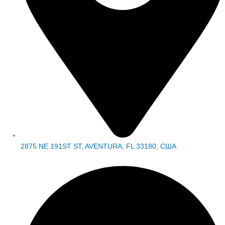
2875 NE 191ST ST, AVENTURA, FL 33180, США