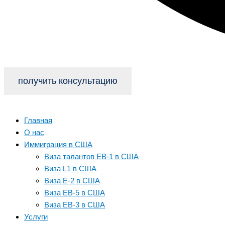
получить консультацию
Главная
О нас
Иммиграция в США
Виза талантов EB-1 в США
Виза L1 в США
Виза E-2 в США
Виза EB-5 в США
Виза EB-3 в США
Услуги