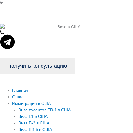
Перейти
\n
к
содержимому
T
e
l
получить консультацию
e
Главная
g
О нас
Иммиграция в США
r
Виза талантов EB-1 в США
Виза L1 в США
Виза E-2 в США
a
Виза EB-5 в США